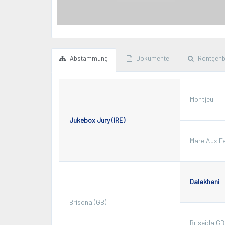
Abstammung
Dokumente
Röntgenb
Montjeu
Jukebox Jury (IRE)
Mare Aux F
Dalakhani
Brisona (GB)
Briseida GB