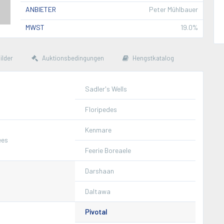
ANBIETER
Peter Mühlbauer
MWST
19.0%
ilder
Auktionsbedingungen
Hengstkatalog
Sadler's Wells
Floripedes
Kenmare
ees
Feerie Boreaele
Darshaan
Daltawa
Pivotal