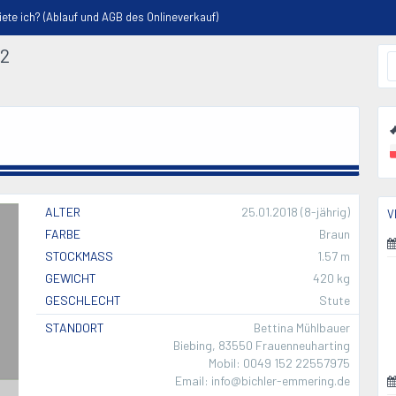
 ich? (Ablauf und AGB des Onlineverkauf)
2
ALTER
25.01.2018 (8-jährig)
V
FARBE
Braun
STOCKMASS
1.57 m
GEWICHT
420 kg
GESCHLECHT
Stute
STANDORT
Bettina Mühlbauer
Biebing, 83550 Frauenneuharting
Mobil: 0049 152 22557975
Email: info@bichler-emmering.de