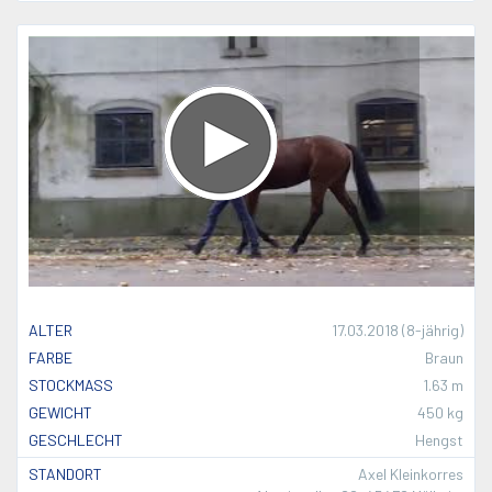
ALTER
17.03.2018 (8-jährig)
FARBE
Braun
STOCKMASS
1.63 m
GEWICHT
450 kg
GESCHLECHT
Hengst
STANDORT
Axel Kleinkorres