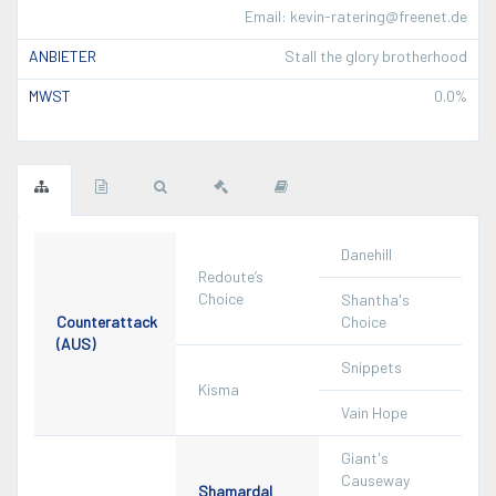
Email: kevin-ratering@freenet.de
ANBIETER
Stall the glory brotherhood
MWST
0.0%
Danehill
Redoute’s
Choice
Shantha's
Counterattack
Choice
(AUS)
Snippets
Kisma
Vain Hope
Giant's
Causeway
Shamardal