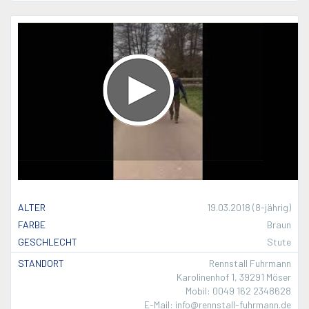
ALTER
19.03.2018 (8-jährig)
FARBE
Braun
GESCHLECHT
Stute
STANDORT
Rennstall Fuhrmann
Karolinenhof 1, 39291 Möser
Mobil: 0049 162 2348628
E-Mail: info@rennstall-fuhrmann.de