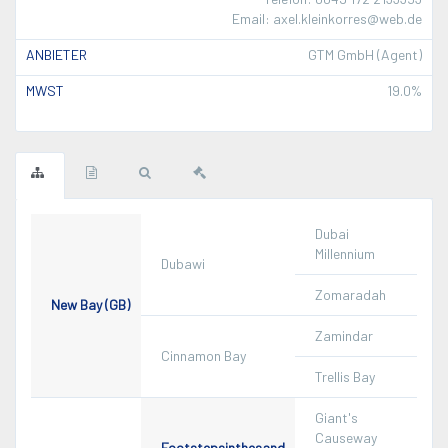
Email: axel.kleinkorres@web.de
ANBIETER
GTM GmbH (Agent)
MWST
19.0%
Dubai
Millennium
Dubawi
Zomaradah
New Bay (GB)
Zamindar
Cinnamon Bay
Trellis Bay
Giant's
Causeway
Footstepsinthesand