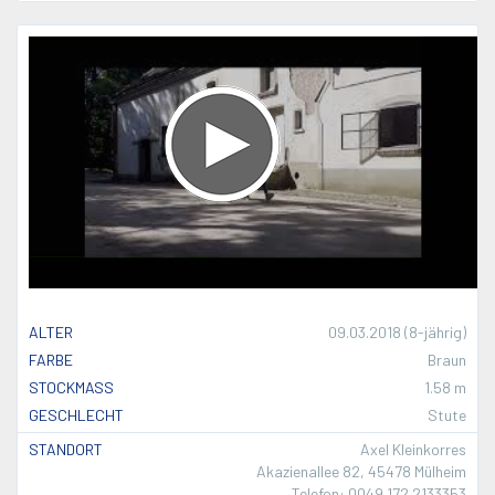
ALTER
09.03.2018 (8-jährig)
FARBE
Braun
STOCKMASS
1.58 m
GESCHLECHT
Stute
STANDORT
Axel Kleinkorres
Akazienallee 82, 45478 Mülheim
Telefon: 0049 172 2133353