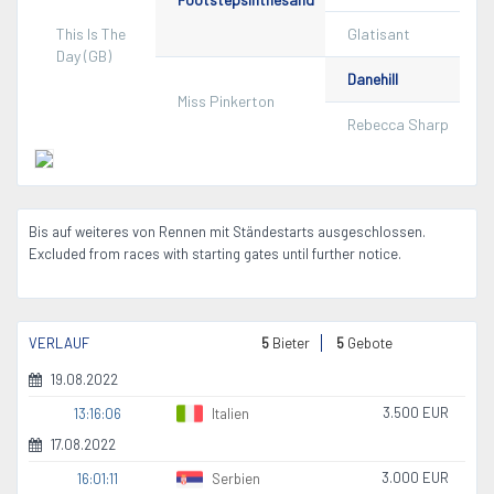
This Is The
Glatisant
Day (GB)
Danehill
Miss Pinkerton
Rebecca Sharp
Bis auf weiteres von Rennen mit Ständestarts ausgeschlossen.
Excluded from races with starting gates until further notice.
VERLAUF
5
Bieter
5
Gebote
19.08.2022
3.500 EUR
13:16:06
Italien
17.08.2022
3.000 EUR
16:01:11
Serbien